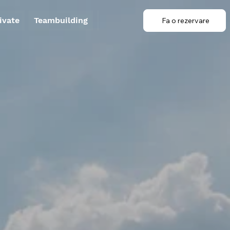
ivate
Teambuilding
Contact
Fa o rezervare