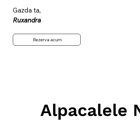
Gazda ta,
​Ruxandra
Rezerva acum
Alpacalele 
Alpacalele noastre au fost at