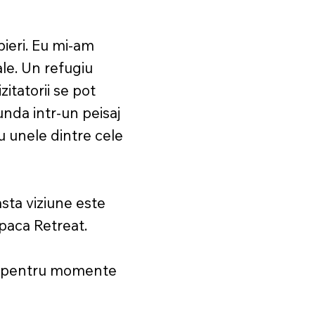
pieri. Eu mi-am
ale. Un refugiu
itatorii se pot
unda intr-un peisaj
u unele dintre cele
asta viziune este
paca Retreat.
tru pentru momente