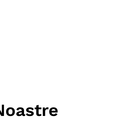
Noastre
ent selectate, avand bunastarea lor in minte. Pr