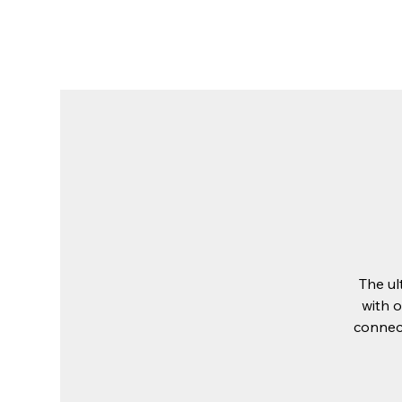
Locatia noastra
Despre noi
Stai
The ul
with o
connect