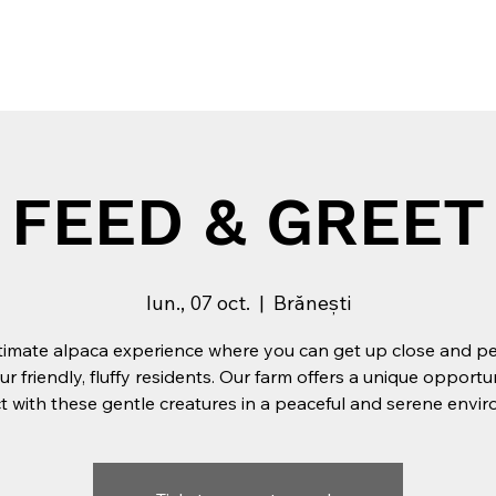
 la The Tribe
Gift Card
Experiente
Evenimente Pr
FEED & GREET
lun., 07 oct.
  |  
Brănești
timate alpaca experience where you can get up close and p
ur friendly, fluffy residents. Our farm offers a unique opportu
 with these gentle creatures in a peaceful and serene envi