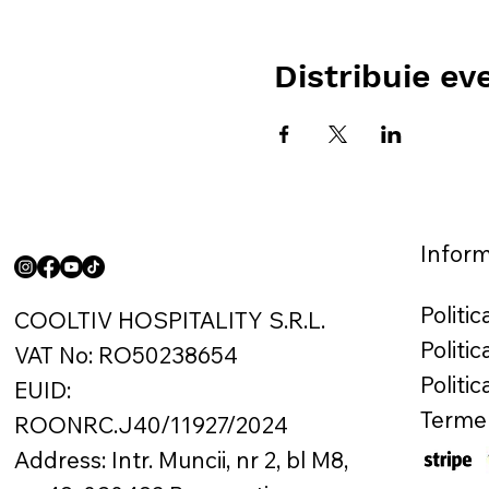
Distribuie e
Inform
Politi
COOLTIV HOSPITALITY S.R.L.
Politi
VAT No: RO50238654
Politi
EUID:
Termen
ROONRC.J40/11927/2024
Address: Intr. Muncii, nr 2, bl M8,