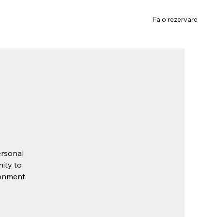
ivate
Teambuilding
Contact
Fa o rezervare
ersonal
nity to
ronment.